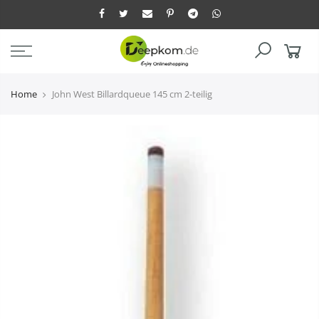
Home
John West Billardqueue 145 cm 2-teilig